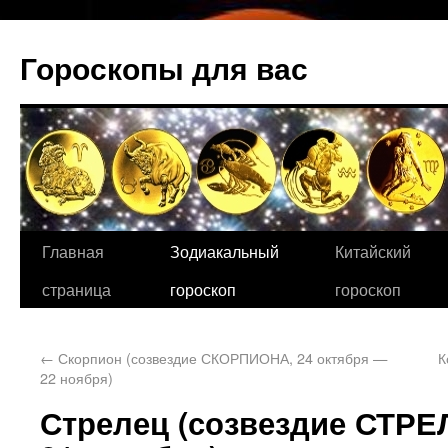
Гороскопы для вас
Главная
Зодиакальный
Китайский
страница
гороскоп
гороскоп
←
Скорпион (созвездие СКОРПИОНА, 24 октября —
К
22 ноября)
Стрелец (созвездие СТРЕ