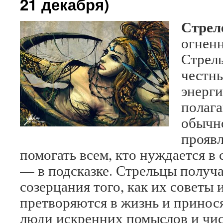
21 декабря)
Стрел
огненн
Стрел
честн
энерг
полага
обычн
прояв
помогать всем, кто нуждается в 
— в подсказке. Стрельцы получ
созерцания того, как их советы 
претворяются в жизнь и принос
люди искренних помыслов и чи