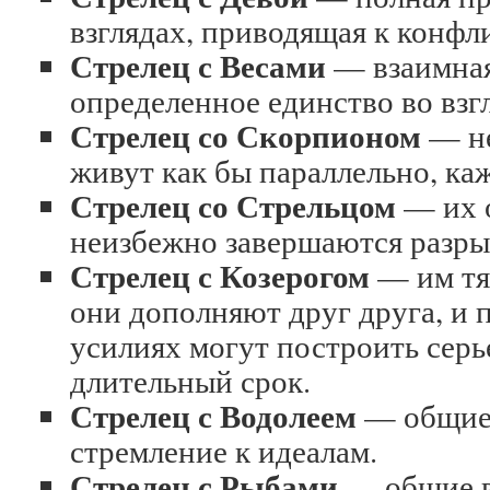
взглядах, приводящая к конфл
Стрелец с Весами
— взаимная
определенное единство во взг
Стрелец со Скорпионом
— не
живут как бы параллельно, ка
Стрелец со Стрельцом
— их 
неизбежно завершаются разры
Стрелец с Козерогом
— им тяж
они дополняют друг друга, и
усилиях могут построить сер
длительный срок.
Стрелец с Водолеем
— общие 
стремление к идеалам.
Стрелец с Рыбами
— общие в