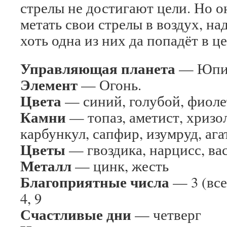
стрелы не достигают цели. Но 
метать свои стрелы в воздух, на
хоть одна из них да попадёт в це
Управляющая планета
— Юпит
Элемент
— Огонь.
Цвета
— синий, голубой, фиоле
Камни
— топаз, аметист, хризол
карбункул, сапфир, изумруд, ага
Цветы
— гвоздика, нарцисс, ва
Металл
— цинк, жесть
Благоприятные числа
— 3 (все
4, 9
Счастливые дни
— четверг