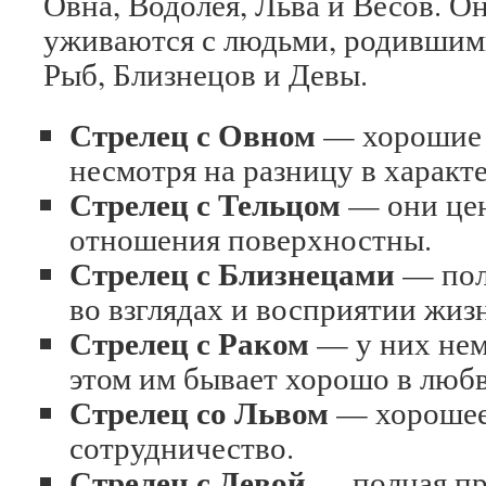
Овна, Водолея, Льва и Весов. Он
уживаются с людьми, родившим
Рыб, Близнецов и Девы.
Стрелец с Овном
— хорошие 
несмотря на разницу в характе
Стрелец с Тельцом
— они цен
отношения поверхностны.
Стрелец с Близнецами
— пол
во взглядах и восприятии жиз
Стрелец с Раком
— у них нем
этом им бывает хорошо в любв
Стрелец со Львом
— хорошее
сотрудничество.
Стрелец с Девой
— полная пр