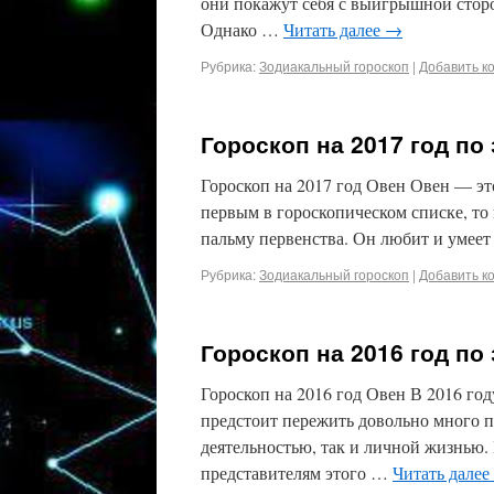
они покажут себя с выигрышной сторо
Однако …
Читать далее
→
Рубрика:
Зодиакальный гороскоп
|
Добавить к
Гороскоп на 2017 год по
Гороскоп на 2017 год Овен Овен — это
первым в гороскопическом списке, то
пальму первенства. Он любит и умеет
Рубрика:
Зодиакальный гороскоп
|
Добавить к
Гороскоп на 2016 год по
Гороскоп на 2016 год Овен В 2016 го
предстоит пережить довольно много п
деятельностью, так и личной жизнью.
представителям этого …
Читать далее