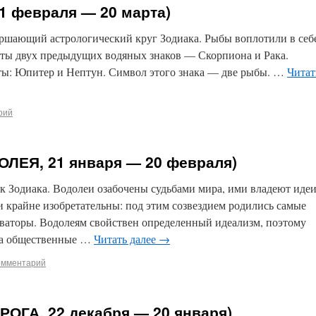
1 февраля — 20 марта)
ршающий астрологический круг Зодиака. Рыбы воплотили в себ
ты двух предыдущих водяных знаков — Скорпиона и Рака.
ты: Юпитер и Нептун. Символ этого знака — две рыбы. …
Читат
рий
ОЛЕЯ, 21 января — 20 февраля)
 Зодиака. Водолеи озабочены судьбами мира, ими владеют иде
 крайне изобретательны: под этим созвездием родились самые
оваторы. Водолеям свойствен определенный идеализм, поэтому
на общественные …
Читать далее
→
омментарий
РОГА, 22 декабря — 20 января)