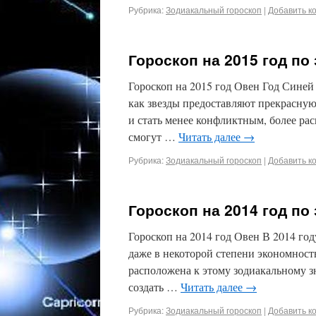
Рубрика:
Зодиакальный гороскоп
|
Добавить к
Гороскоп на 2015 год по
Гороскоп на 2015 год Овен Год Синей
как звезды предоставляют прекрасную
и стать менее конфликтным, более ра
смогут …
Читать далее
→
Рубрика:
Зодиакальный гороскоп
|
Добавить к
Гороскоп на 2014 год по
Гороскоп на 2014 год Овен В 2014 год
даже в некоторой степени экономност
расположена к этому зодиакальному 
создать …
Читать далее
→
Рубрика:
Зодиакальный гороскоп
|
Добавить к