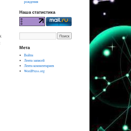
рождения
Наша статистика
к
я
Мета
Войти
Лента записей
Лента комментариев
WordPress.org