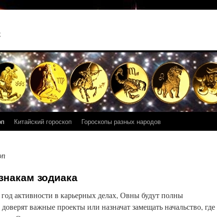
с
оп
Китайский гороскоп
Гороскопы разных народов
оп
 знакам зодиака
 год активности в карьерных делах, Овны будут полны
доверят важные проекты или назначат замещать начальство, где