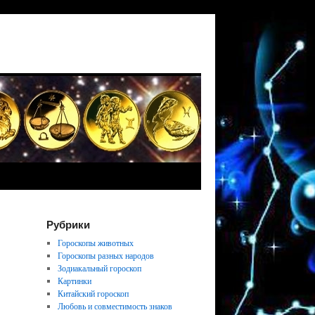
Рубрики
Гороскопы животных
Гороскопы разных народов
Зодиакальный гороскоп
Картинки
Китайский гороскоп
Любовь и совместимость знаков