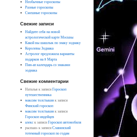
Необычные гороскопы
Разные гороскопы
Смешные гороскопы
Свежие записи
Найдите себя на новой
астрологической карте Москвы
Какой вы шашлык по знаку зодиаку
Королевы Зодиака
Астролог предложила варианты
подарков на 8 Марта
Пин-ап календарь со знаками
зодиака
Свежие комментарии
Наталья
к записи
Гороскоп
путешественника
максим толстыкин
к записи
Финский гороскоп
максим толстыкин
к записи
Гороскоп индейцев
алекс
к записи
Гороскоп автомобиля
pacmans
к записи
Славянский
тотемный гороскоп по годам