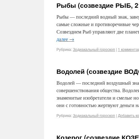
Рыбы (созвездие РЫБ, 2
Рыбы — последний водный знак, заве
самые сложные и противоречивые чер
Созвездием Рыб управляют две плане
далее
→
Рубрика:
Зодиакальный гороскоп
|
1 коммента
Водолей (созвездие ВОД
Водолей — последний воздушный знак
совершенствования общества. Водолеи
знаменитые изобретатели и смелые н
они с готовностью жертвуют деньги 
Рубрика:
Зодиакальный гороскоп
|
Добавить к
Козерог (созвездие КОЗЕ