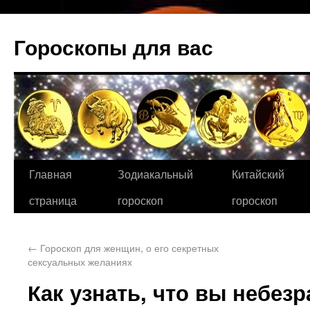
Гороскопы для вас
Главная
Зодиакальный
Китайский
страница
гороскоп
гороскоп
←
Гороскоп для женщин, о его секретных
сексуальных желаниях
Как узнать, что вы небез