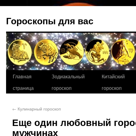
Гороскопы для вас
Главная
Зодиакальный
Китайский
страница
гороскоп
гороскоп
←
Кулинарный гороскоп
Еще один любовный горос
мужчинах